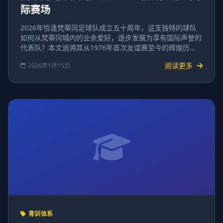
际赛场
2026年恰逢梵蒂冈足球队成立五十周年，这支独特的球队
如何从梵蒂冈城内的业余爱好，逐步发展为享有国际声誉的
代表队？本文追溯其从1976年首次友谊赛至今的辉煌历
程。
阅读更多
2026年1月15日
青训体系