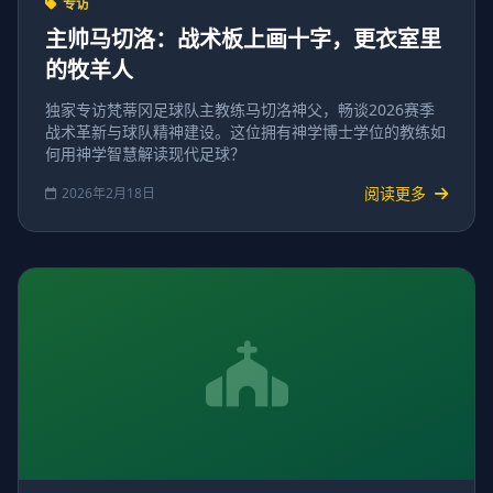
专访
主帅马切洛：战术板上画十字，更衣室里
的牧羊人
独家专访梵蒂冈足球队主教练马切洛神父，畅谈2026赛季
战术革新与球队精神建设。这位拥有神学博士学位的教练如
何用神学智慧解读现代足球？
阅读更多
2026年2月18日