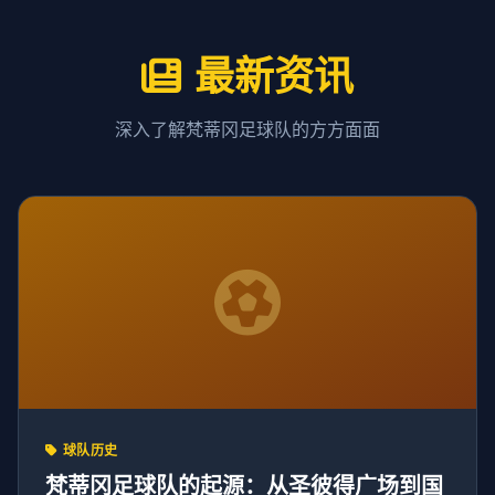
最新资讯
深入了解梵蒂冈足球队的方方面面
球队历史
梵蒂冈足球队的起源：从圣彼得广场到国