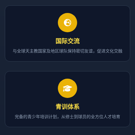
国际交流
与全球天主教国家及地区球队保持密切友谊，促进文化交融
青训体系
完备的青少年培训计划，从修士到球员的全方位人才培育