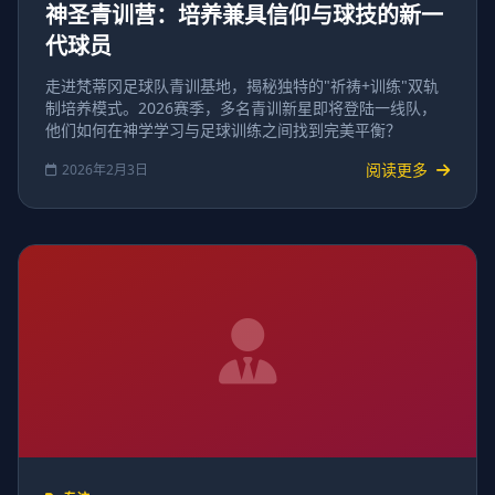
神圣青训营：培养兼具信仰与球技的新一
代球员
走进梵蒂冈足球队青训基地，揭秘独特的"祈祷+训练"双轨
制培养模式。2026赛季，多名青训新星即将登陆一线队，
他们如何在神学学习与足球训练之间找到完美平衡？
阅读更多
2026年2月3日