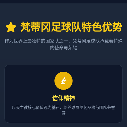
梵蒂冈足球队特色优势
作为世界上最独特的国家队之一，梵蒂冈足球队承载着特殊
的使命与荣耀
信仰精神
以天主教核心价值观为基石，培养球员坚韧品格与团队荣誉
感