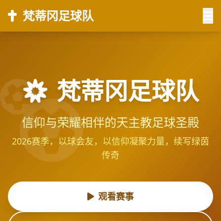
梵蒂冈足球队
梵蒂冈足球队
信仰与荣耀相伴的天主教足球圣殿
2026赛季，以球会友，以信仰凝聚力量，续写绿茵
传奇
观看赛事