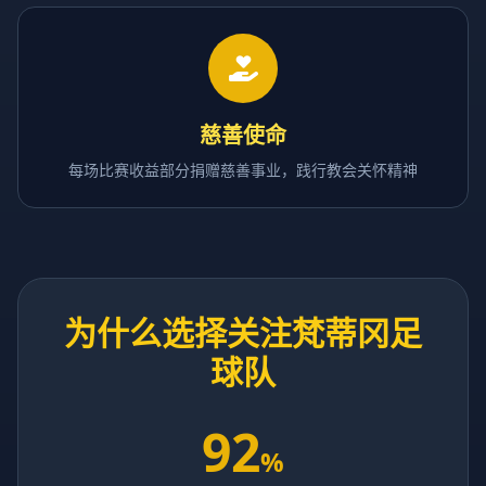
慈善使命
每场比赛收益部分捐赠慈善事业，践行教会关怀精神
为什么选择关注梵蒂冈足
球队
92
%